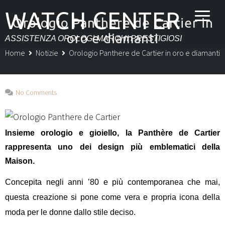
WATCH CENTER
Orologio Panthere de Cartier in
oro e diamanti
ASSISTENZA OROLOGI MARCHI PRESTIGIOSI
Home
Notizie
Orologio Panthere de Cartier in oro e diamanti
No Comments
Insieme orologio e gioiello, la Panthère de Cartier
rappresenta uno dei design più emblematici della
Maison.
Concepita negli anni ’80 e più contemporanea che mai,
questa creazione si pone come vera e propria icona della
moda per le donne dallo stile deciso.