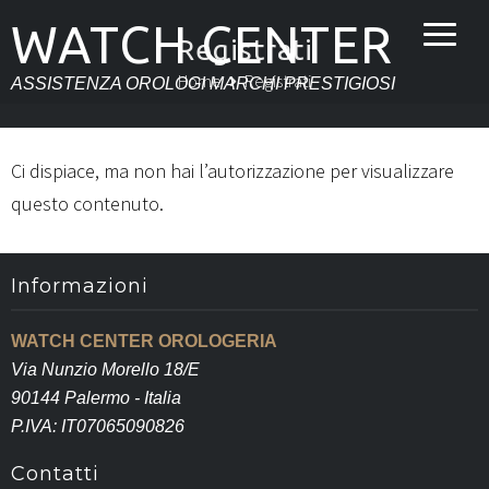
WATCH CENTER
Registrati
Home
Registrati
ASSISTENZA OROLOGI MARCHI PRESTIGIOSI
Ci dispiace, ma non hai l’autorizzazione per visualizzare
questo contenuto.
Informazioni
WATCH CENTER OROLOGERIA
Via Nunzio Morello 18/E
90144 Palermo - Italia
P.IVA: IT07065090826
Contatti