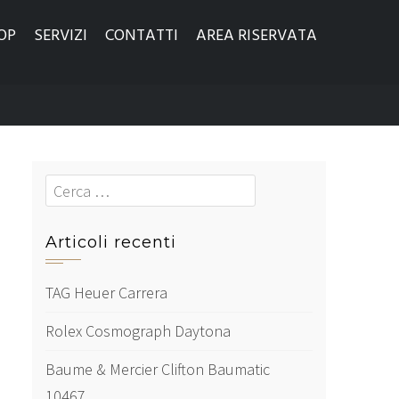
OP
SERVIZI
CONTATTI
AREA RISERVATA
Cerca
Articoli recenti
TAG Heuer Carrera
Rolex Cosmograph Daytona
Baume & Mercier Clifton Baumatic
10467