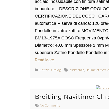
acciaio inossidabile con finitura satinat
impunture. DESCRIZIONE OROLOG
CERTIFICAZIONE DEL COSC CARATTE
automatica Riserva di carica: 120 ora/
Fondello in vetro zaffiro MOVIMENTO
BM13-1975A COSC Frequenza 0vph/4
Diametro: 40.0 mm Spessore 1 mm Mater
superiore Zaffiro Fondello Fondello i
Read More
Notizie
,
Orologi
assistenza
,
Baume et Mercie
Breitling Navitimer C
No Comments