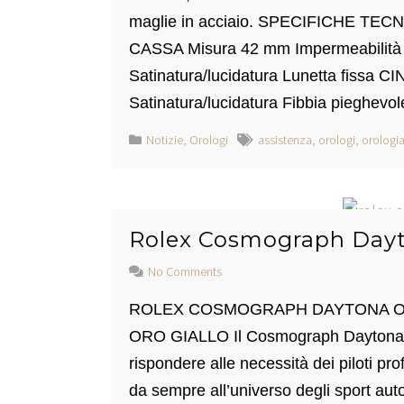
maglie in acciaio. SPECIFICHE TEC
CASSA Misura 42 mm Impermeabilità 
Satinatura/lucidatura Lunetta fissa CI
Satinatura/lucidatura Fibbia pieghevo
Notizie
,
Orologi
assistenza
,
orologi
,
orologia
Rolex Cosmograph Day
No Comments
ROLEX COSMOGRAPH DAYTONA OY
ORO GIALLO Il Cosmograph Daytona, la
rispondere alle necessità dei piloti pr
da sempre all’universo degli sport auto