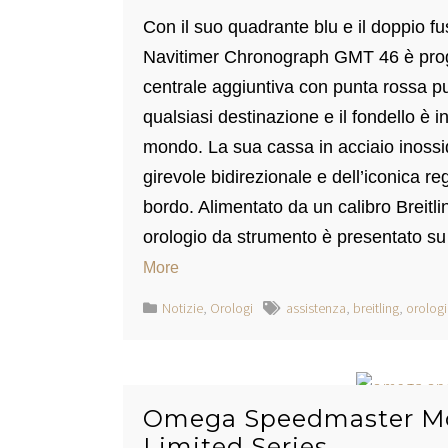
Con il suo quadrante blu e il doppio fuso
Navitimer Chronograph GMT 46 è proge
centrale aggiuntiva con punta rossa può
qualsiasi destinazione e il fondello è inc
mondo. La sua cassa in acciaio inoss
girevole bidirezionale e dell’iconica rego
bordo. Alimentato da un calibro Breitli
orologio da strumento è presentato su 
More
Notizie
,
Orologi
assistenza
,
breitling
,
orologi
Omega Speedmaster Mo
Limited Series