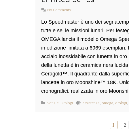
No Comments
Lo Speedmaster è uno dei segnatempo
tutte e sei le missioni lunari. Per fest
OMEGA lancia il modello Omega Spee
in edizione limitata a 6969 esemplari
acciaio inossidabile con lunetta in or
della lunetta è in ceramica nera luci
Ceragold™. Il quadrante dalla superfici
lancette in oro Moonshine™ 18K. Unica
cronografici, realizzata in oro Moon
Notizie
,
Orologi
assistenza
,
omega
,
orologi
,
Paginazione
1
2