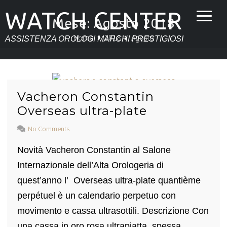
WATCH CENTER
Mese:
Agosto 2018
Home
2018
Agosto
ASSISTENZA OROLOGI MARCHI PRESTIGIOSI
Vacheron Constantin
Overseas ultra-plate
No Comments
Novità Vacheron Constantin al Salone
Internazionale dell’Alta Orologeria di
quest’anno l’ Overseas ultra-plate quantième
perpétuel è un calendario perpetuo con
movimento e cassa ultrasottili. Descrizione Con
una cassa in oro rosa ultrapiatta, spessa