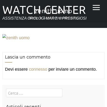
WATCH CENTER
zenith uomo
Home
Servizi
zenith uomo
ASSISTENZA OROLOGI MARCHI PRESTIGIOSI
Lascia un commento
Devi essere
connesso
per inviare un commento.
Cerca
Articoli recenti