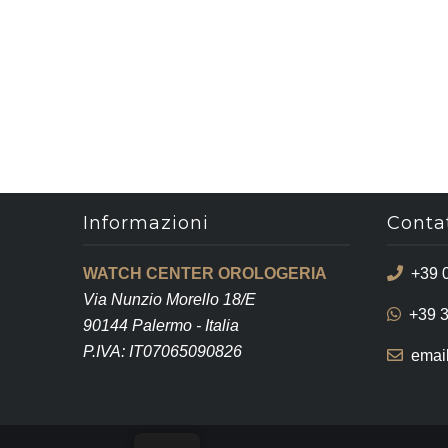
Informazioni
Contat
WATCH CENTER OROLOGERIA
+39 
Via Nunzio Morello 18/E
+39 
90144 Palermo - Italia
P.IVA: IT07065090826
emai