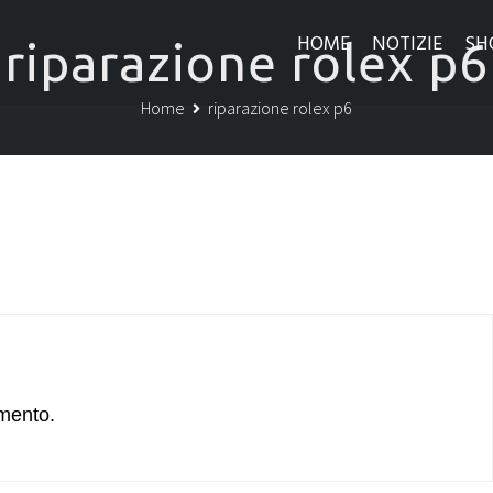
HOME
NOTIZIE
SH
riparazione rolex p6
Home
riparazione rolex p6
mento.