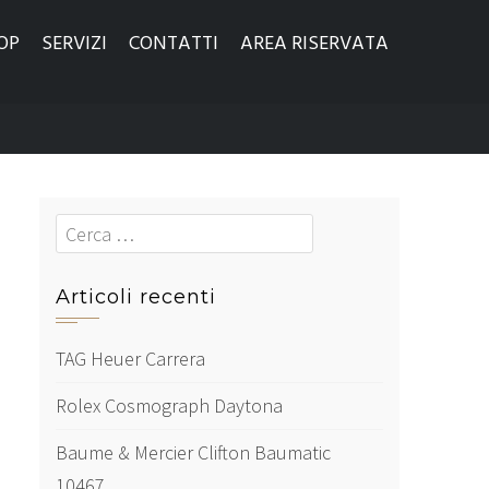
OP
SERVIZI
CONTATTI
AREA RISERVATA
Cerca
Articoli recenti
TAG Heuer Carrera
Rolex Cosmograph Daytona
Baume & Mercier Clifton Baumatic
10467