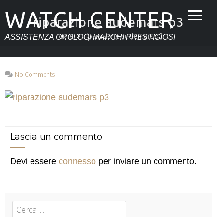
WATCH CENTER
riparazione audemars p3
Home
riparazione audemars p3
ASSISTENZA OROLOGI MARCHI PRESTIGIOSI
No Comments
Lascia un commento
Devi essere
connesso
per inviare un commento.
Cerca