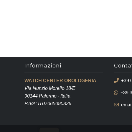
Informazioni
Contat
WATCH CENTER OROLOGERIA
+39 
Via Nunzio Morello 18/E
+39 
90144 Palermo - Italia
P.IVA: IT07065090826
emai