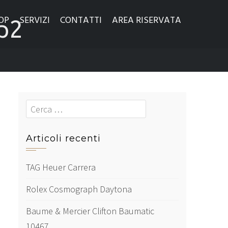
OP
SERVIZI
CONTATTI
AREA RISERVATA
p2
Cerca
Articoli recenti
TAG Heuer Carrera
Rolex Cosmograph Daytona
Baume & Mercier Clifton Baumatic
10467