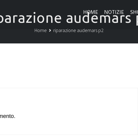
HOME
NOTIZIE
SH
iparazione audemars 
Home
riparazione audemars p2
mento.