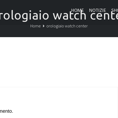
HOME
NOTIZIE
SH
rologiaio watch cent
Home
orologiaio watch center
mento.