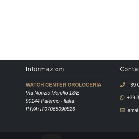
Informazioni
Contat
WATCH CENTER OROLOGERIA
+39 
Via Nunzio Morello 18/E
+39 
90144 Palermo - Italia
P.IVA: IT07065090826
emai