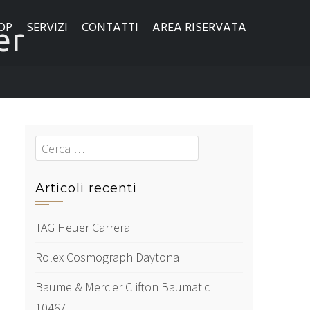
OP
SERVIZI
CONTATTI
AREA RISERVATA
er
Cerca
Articoli recenti
TAG Heuer Carrera
Rolex Cosmograph Daytona
Baume & Mercier Clifton Baumatic
10467