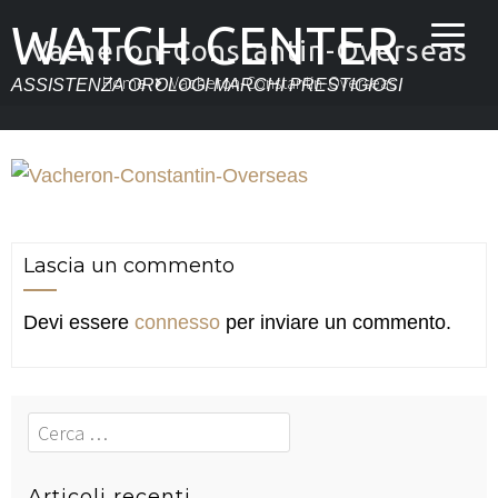
WATCH CENTER
Vacheron-Constantin-Overseas
Home
Vacheron-Constantin-Overseas
ASSISTENZA OROLOGI MARCHI PRESTIGIOSI
Lascia un commento
Devi essere
connesso
per inviare un commento.
Cerca
Articoli recenti