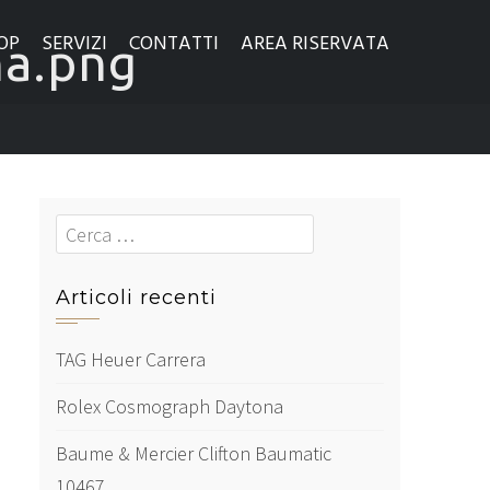
OP
SERVIZI
CONTATTI
AREA RISERVATA
na.png
Cerca
Articoli recenti
TAG Heuer Carrera
Rolex Cosmograph Daytona
Baume & Mercier Clifton Baumatic
10467