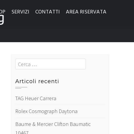
OP
SERVIZI
CONTATTI
AREA RISERVATA
g
Cerca
Articoli recenti
TAG Heuer Carrera
Rolex Cosmograph Daytona
Baume & Mercier Clifton Baumatic
10467