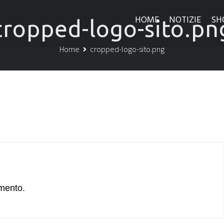
HOME
NOTIZIE
SH
cropped-logo-sito.pn
Home
cropped-logo-sito.png
mento.