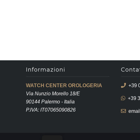
Informazioni
Contat
WATCH CENTER OROLOGERIA
+39 
Via Nunzio Morello 18/E
+39 
90144 Palermo - Italia
P.IVA: IT07065090826
emai