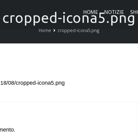
HOME
NOTIZIE
SH
cropped-icona5.png
Home
cropped-icona5.png
2018/08/cropped-icona5.png
mento.