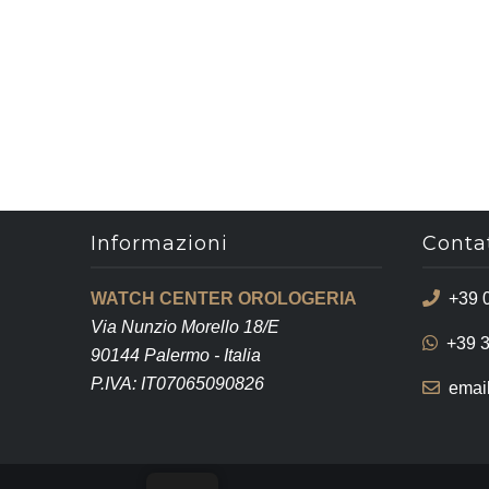
Informazioni
Contat
WATCH CENTER OROLOGERIA
+39 
Via Nunzio Morello 18/E
+39 
90144 Palermo - Italia
P.IVA: IT07065090826
emai