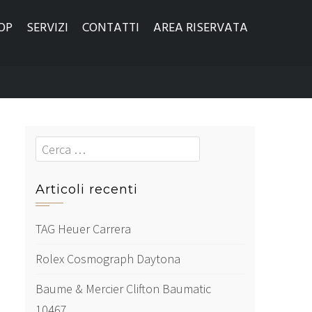
OP
SERVIZI
CONTATTI
AREA RISERVATA
Cerca
Articoli recenti
TAG Heuer Carrera
Rolex Cosmograph Daytona
Baume & Mercier Clifton Baumatic
10467