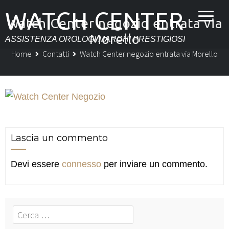
WATCH CENTER
Watch Center negozio entrata via
Morello
ASSISTENZA OROLOGI MARCHI PRESTIGIOSI
Home
Contatti
Watch Center negozio entrata via Morello
Lascia un commento
Devi essere
connesso
per inviare un commento.
Cerca