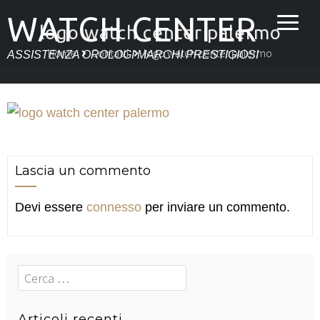
WATCH CENTER
logo watch center palermo
Home
Contatti
logo watch center palermo
ASSISTENZA OROLOGI MARCHI PRESTIGIOSI
Lascia un commento
Devi essere
connesso
per inviare un commento.
Cerca
Articoli recenti