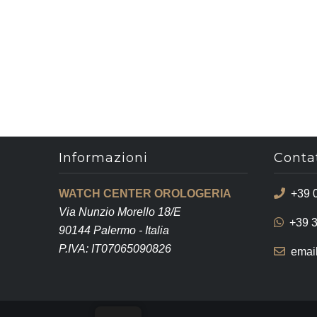
Informazioni
Contat
WATCH CENTER OROLOGERIA
+39 
Via Nunzio Morello 18/E
+39 
90144 Palermo - Italia
P.IVA: IT07065090826
emai