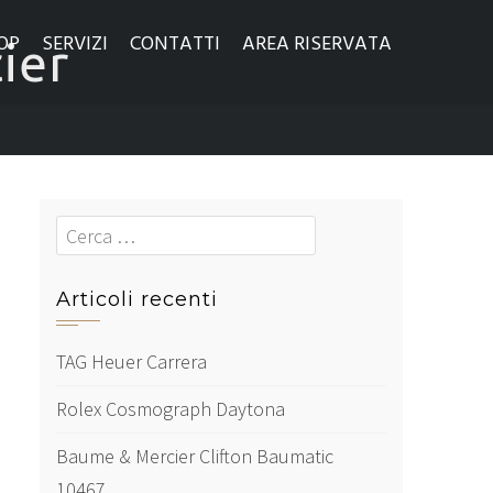
OP
SERVIZI
CONTATTI
AREA RISERVATA
ier
Cerca
Articoli recenti
TAG Heuer Carrera
Rolex Cosmograph Daytona
Baume & Mercier Clifton Baumatic
10467