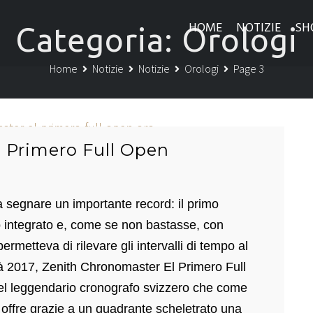
HOME
NOTIZIE
SH
Categoria:
Orologi
Home
Notizie
Notizie
Orologi
Page 3
 Primero Full Open
 segnare un importante record: il primo
integrato e, come se non bastasse, con
rmetteva di rilevare gli intervalli di tempo al
à 2017, Zenith Chronomaster El Primero Full
del leggendario cronografo svizzero che come
) offre grazie a un quadrante scheletrato una