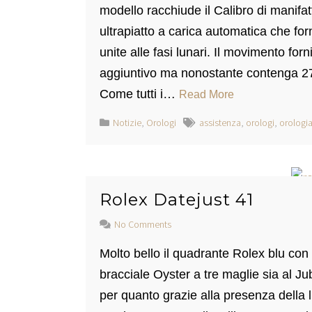
modello racchiude il Calibro di mani
ultrapiatto a carica automatica che for
unite alle fasi lunari. Il movimento for
aggiuntivo ma nonostante contenga 27
Come tutti i…
Read More
Notizie
,
Orologi
assistenza
,
orologi
,
orologia
Rolex Datejust 41
No Comments
Molto bello il quadrante Rolex blu con fi
bracciale Oyster a tre maglie sia al J
per quanto grazie alla presenza della l