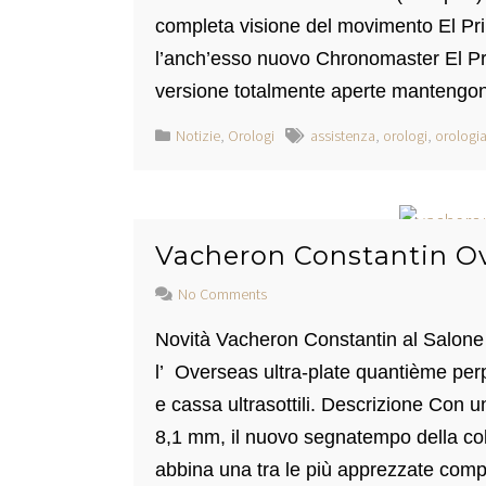
completa visione del movimento El Pri
l’anch’esso nuovo Chronomaster El P
versione totalmente aperte mantengono 
Notizie
,
Orologi
assistenza
,
orologi
,
orologia
Vacheron Constantin Ov
No Comments
Novità Vacheron Constantin al Salone I
l’ Overseas ultra-plate quantième pe
e cassa ultrasottili. Descrizione Con 
8,1 mm, il nuovo segnatempo della coll
abbina una tra le più apprezzate compli