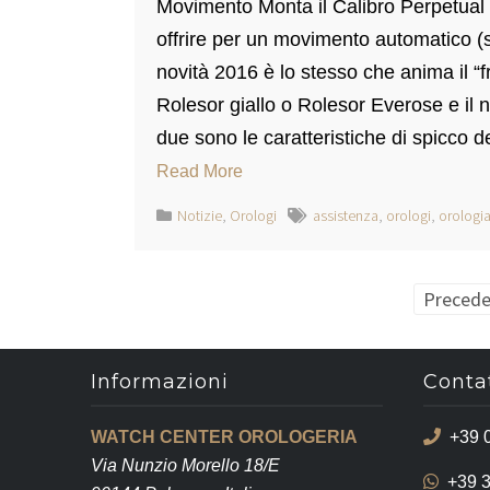
Movimento Monta il Calibro Perpetual 
offrire per un movimento automatico (s
novità 2016 è lo stesso che anima il “f
Rolesor giallo o Rolesor Everose e il 
due sono le caratteristiche di spicco 
Read More
Notizie
,
Orologi
assistenza
,
orologi
,
orologia
Paginazione
Precede
degli
articoli
Informazioni
Contat
WATCH CENTER OROLOGERIA
+39 
Via Nunzio Morello 18/E
+39 