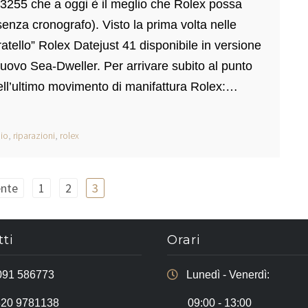
3255 che a oggi è il meglio che Rolex possa
enza cronografo). Visto la prima volta nelle
ratello” Rolex Datejust 41 disponibile in versione
nuovo Sea-Dweller. Per arrivare subito al punto
dell’ultimo movimento di manifattura Rolex:…
io
,
riparazioni
,
rolex
nte
1
2
3
ti
Orari
091 586773
Lunedì - Venerdì:
320 9781138
09:00 - 13:00