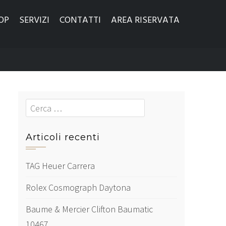
OP
SERVIZI
CONTATTI
AREA RISERVATA
Cerca
Articoli recenti
TAG Heuer Carrera
Rolex Cosmograph Daytona
Baume & Mercier Clifton Baumatic
10467