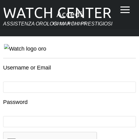
WATCH CENTER
Accedi
Home
Accedi
ASSISTENZA OROLOGI MARCHI PRESTIGIOSI
Username or Email
Password